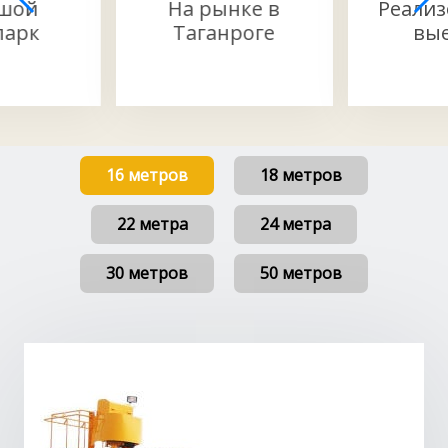
шой
На рынке в
Реали
парк
Таганроге
вы
16 метров
18 метров
22 метра
24 метра
30 метров
50 метров