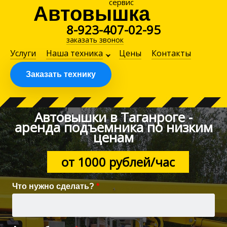
сервис
Автовышка
8-923-407-02-95
заказать звонок
Услуги
Наша техника
Цены
Контакты
Заказать технику
Автовышки в Таганроге -
аренда подъемника по низким
ценам
от 1000 рублей/час
Что нужно сделать?
*