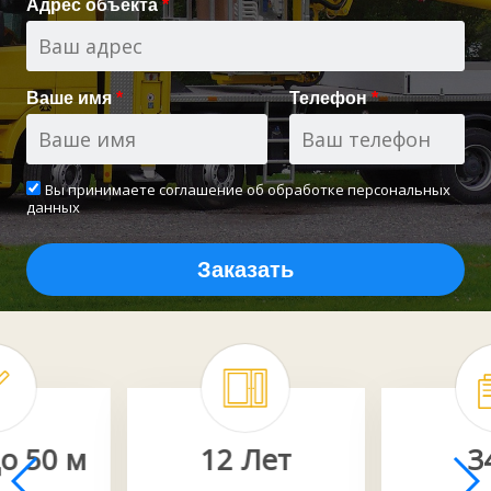
Адрес объекта
*
Ваше имя
*
Телефон
*
Вы принимаете
соглашение об обработке персональных
данных
Заказать
о 50 м
12 Лет
3